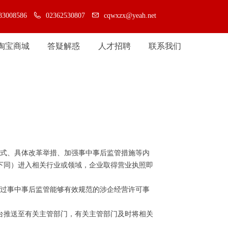
83008586
02362530807
cqwxzx@yeah.net
淘宝商城
答疑解惑
人才招聘
联系我们
淘宝商城
答疑解惑
人才招聘
联系我们
式、具体改革举措、加强事中事后监管措施等内
下同）进入相关行业或领域，企业取得营业执照即
过事中事后监管能够有效规范的涉企经营许可事
台推送至有关主管部门，有关主管部门及时将相关