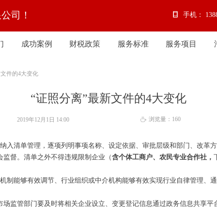
限公司！
手机：
138
们
成功案例
财税政策
服务标准
服务项目
们
成功案例
财税政策
服务标准
服务项目
新文件的4大变化
“证照分离”最新文件的4大变化
浏览量：
160
2019年12月1日
14:00
ꄘ
纳入清单管理，逐项列明事项名称、设定依据、审批层级和部门、改革方
会监督。清单之外不得违规限制企业（
含个体工商户、农民专业合作社，
机制能够有效调节、行业组织或中介机构能够有效实现行业自律管理、通
市场监管部门要及时将相关企业设立、变更登记信息通过政务信息共享平