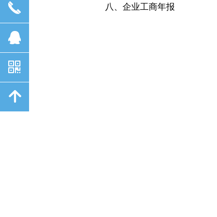
끅
八、企业工商年报
积分服务
自媒体独立的钱包系统，T+1结算机
뀩
自媒体提现后一日即结算完毕，即时
现，快速到账。
낃
녕